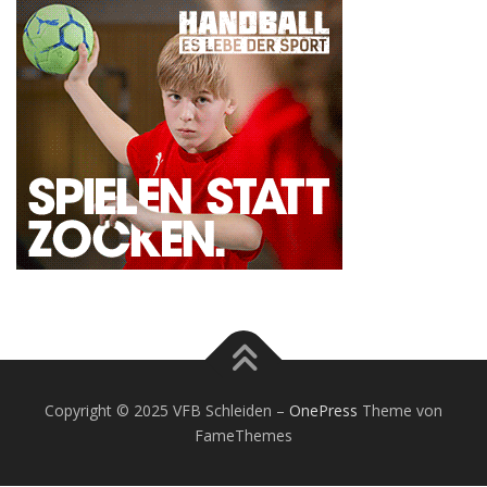
Copyright © 2025 VFB Schleiden
–
OnePress
Theme von
FameThemes