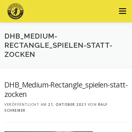
Zum
Inhalt
Menü
springen
STARTSEITE
MANNSCHAFTEN-ARCHIV
DHB_MEDIUM-
RECTANGLE_SPIELEN-STATT-
ZOCKEN
KONTAKT & VORSTAND-ARCHIV
DHB_Medium-Rectangle_spielen-statt-
zocken
VERÖFFENTLICHT AM
21. OKTOBER 2021
VON
RALF
SCHREIBER